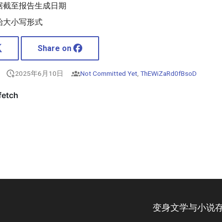
据截至报告生成日期
始大小写形式
Share on
2025年6月10日
Not Committed Yet
,
ThEWiZaRd0fBsoD
变身文学与小说存