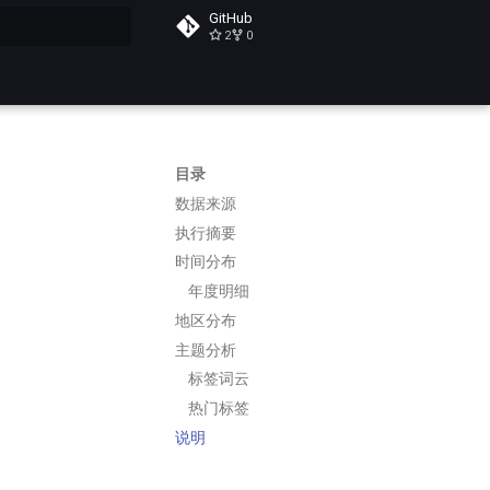
GitHub
2
0
搜索
目录
数据来源
执行摘要
时间分布
年度明细
地区分布
主题分析
标签词云
热门标签
说明