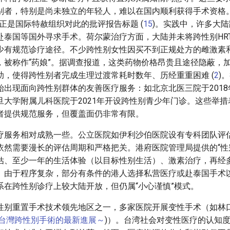
别者，特别是尚未独立的年轻人，难以在国内顺利获得手术资格。
正是国际特赦组织对此的批评报告标题 (
15
)。实践中，许多大
赴泰国等国外寻求手术。荷尔蒙治疗方面，大陆并未将跨性别HR
少有规范诊疗途径。不少跨性别女性因买不到正规处方的雌激素
，被称作“药娘”。据调查报道，这类药物价格昂贵且途径隐蔽，
助，使得跨性别者完成生理过渡常耗时数年、历经重重困难 (
2
)
始出现面向跨性别群体的友善医疗服务：如北京北医三院于201
旦大学附属儿科医院于2021年开设跨性别青少年门诊。这些举
者提供规范服务，但覆盖面仍非常有限。
疗服务相对成熟一些。公立医院如伊利沙伯医院设有专科团队评
依然需要漫长的评估周期和严格把关。港府医院管理局提供的“性
估、至少一年的生活体验（以目标性别生活）、激素治疗，再经
。由于程序复杂，部分有条件的港人选择私营医疗或赴泰国手术
系在跨性别诊疗上较大陆开放，但仍属“小心谨慎”模式。
性别重置手术技术领先地区之一，多家医院开展变性手术（如林
F] 台灣跨性別手術的最新進展～
)）。台湾社会对变性医疗的认知