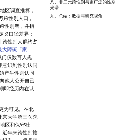
八、非二元跨性别与更广泛的性别
光谱
太地区调查推算，
九、总结：数据与研究视角
万跨性别人口 。
万跨性别者，并指
了定义口径差异：
计跨性别人群约占
夢最大障礙「家
澳门仅数百人规
即意识到性别认同
开始产生性别认同
首次向他人公开自己
时期即经历内在认
更为可见。在北
北京大学第三医院
达地区和保守社
，近年来跨性别族