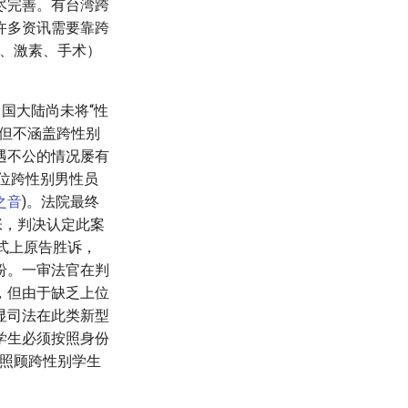
尽完善。有台湾跨
许多资讯需要靠跨
询、激素、手术）
国大陆尚未将“性
但不涵盖跨性别
遇不公的情况屡有
一位跨性别男性员
之音
)。法院最终
张，判决认定此案
形式上原告胜诉，
纷。一审法官在判
)，但由于缺乏上位
显司法在此类新型
学生必须按照身份
来照顾跨性别学生