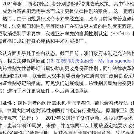
2021年起，两名跨性别者分别提起诉讼挑战该政策。其中“小E案
，成为台湾首例无需手术而成功更换法律性别的案例 。这一定程
。然而，由于旧规属行政命令并未经立法，政府目前尚未普遍修
延烧，法务部门和性别平等团体正在研议更人道的性别变更程序
望取消强制手术要求，实现亚洲率先的
自我性别认定
（Self-I
需遵循旧规进行身心评估和手术方能换证 。
承认方面几乎处于空白状态。截至目前，澳门政府未制定允许跨
，相关法律保障阙如 (
13: 在澳門與跨女約會 - My Transgender 
的跨性别女性曾呼吁当局协助其更改身份证性别，同年法律改革
。但直到2020年，联合国人权事务委员会仍在质询澳门政府是否
份证性别标记的措施。可见澳门进展缓慢，跨性别居民如需变更
港）进行手术并更换证件，然后再回澳承认。
可及性：
跨性别者的医疗需求包括心理咨询、荷尔蒙替代疗法（H
等。中国大陆对这类“跨性别医疗”制定有行业规范。原国家卫计委在
管理规范（试行）》，2017年又进行了修订更新。根据规范要
件：患者年满20周岁、未婚，并连续两年以上明确坚定地要求改
神科的“易性症”诊断证明，且获得直系亲属知情同意等。这些要