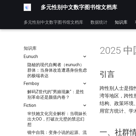
多元性别中文数字图书馆文档库
多元性别中文数字图书馆文档库
数据统计
知识库
2025
知识库
Eunuch
隐秘的现代自阉者（eunuch）
群体：当身体改造遭遇身份焦虑
引言
的极端表达
Femboy
跨性别人士是指
解码Z世代的"男娘现象"：是性
湾等地区，跨性
别革命还是颜值内卷？
结构、政策环境
Fiction
用官方统计、学
🌸扶她文化完全解析：当萌妹长
出大OO，打破次元壁的禁忌幻
想
一、社群
镜中自我：变身小说的起源、流