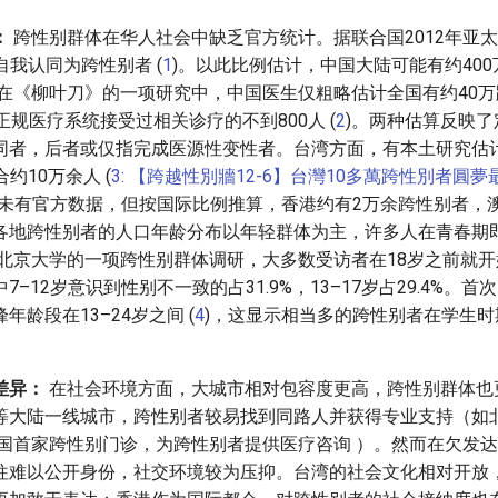
：
跨性别群体在华人社会中缺乏官方统计。据联合国2012年亚
自我认同为跨性别者 (
1
)。以此比例估计，中国大陆可能有约400
发表在《柳叶刀》的一项研究中，中国医生仅粗略估计全国有约40
正规医疗系统接受过相关诊疗的不到800人 (
2
)。两种估算反映
同者，后者或仅指完成医源性变性者。台湾方面，有本土研究估
合约10万余人 (
3: 【跨越性別牆12-6】台灣10多萬跨性別者圓
门未有官方数据，但按国际比例推算，香港约有2万余跨性别者，
各地跨性别者的人口年龄分布以年轻群体为主，许多人在青春期
7年北京大学的一项跨性别群体调研，大多数受访者在18岁之前就
–12岁意识到性别不一致的占31.9%，13–17岁占29.4%。
年龄段在13–24岁之间 (
4
)，这显示相当多的跨性别者在学生
差异：
在社会环境方面，大城市相对包容度更高，跨性别群体也
等大陆一线城市，跨性别者较易找到同路人并获得专业支持（如
设全国首家跨性别门诊，为跨性别者提供医疗咨询 ）。然而在欠发
往难以公开身份，社交环境较为压抑。台湾的社会文化相对开放