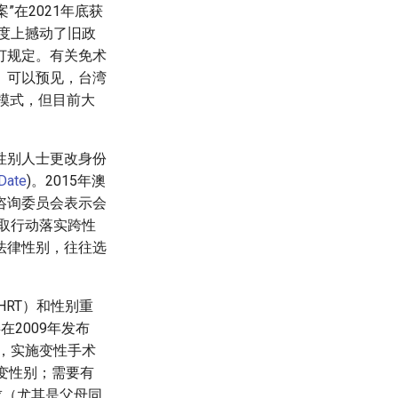
”在2021年底获
度上撼动了旧政
订规定。有关免术
。可以预见，台湾
D）模式，但目前大
性别人士更改身份
Date
)。2015年澳
咨询委员会表示会
采取行动落实跨性
法律性别，往往选
RT）和性别重
2009年发布
求，实施变性手术
变性别；需要有
求（尤其是父母同