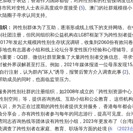
更加敢于表达；香港作为国际都会，对跨性别者的社会接纳度也
港市民对变性人士表示高度或中度接受 (
5
)。澳门的社群规模很
大陆圈子寻求认同支持。
组织：
跨性别群体为了互助，逐渐形成线上线下的支持网络。在
别社团注册，但民间组织和公益机构在LGBT框架下为跨性别者
017年发起大规模跨性别生存状况调研，收集到2060份有效问
等地也有志愿者小组和线上论坛分享变性医疗经验和心理辅导。
为重要：QQ群、微信社群里聚集了大量跨性别者交换信息、寻求
被外界误解甚至打压。例如，2021年媒体报道一位母亲发现15
自行注射，认为群内“坏人”诱导，报警后警方介入调查此事 (
2
)
帮助成员的同时，也面临监管压力。
务跨性别社群的注册组织，如2008年成立的「跨性别资源中心」
的「性别空间」等，提供咨询热线、互助小组和公众教育 。这些机
认识，并为正在过渡期的跨性别者提供支持服务 。香港每年都会
验分享会，亦有跨性别者参与每年的同志游行，提高可见度。台
湾同志咨询热线等团体设有跨性别小组，2023年更发布了《台
统调查了跨性别者在家庭、教育、职场等方面的处境 (
6: 《20