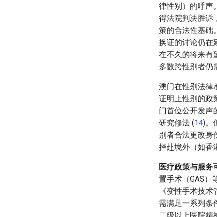
律性别）的呼声。
得法院判决胜诉
策的合法性基础
换证的讨论仍在
在不久的将来有
多数跨性别者仍
澳门在性别法律
证明上性别的政策
门首位公开发声
研究修法 (
14
)
别者合法更改身
择赴境外（如香
医疗政策与服务
置手术（GAS）
《变性手术技术
需满足一系列条
二级以上医院精