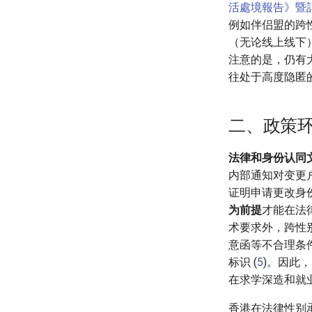
活處境報告》暨記
例如伴侣盟的跨
（无论线上线下
注意的是，仍有
往处于高度隐匿
二、政策
法律和身份认同
内部通知对变更
证明申请更改身份
为前提
才能在法律
术要求外，跨性
意函等不合理条件
标识 (
5
)。因此
在求学深造和就
香港在法律性别