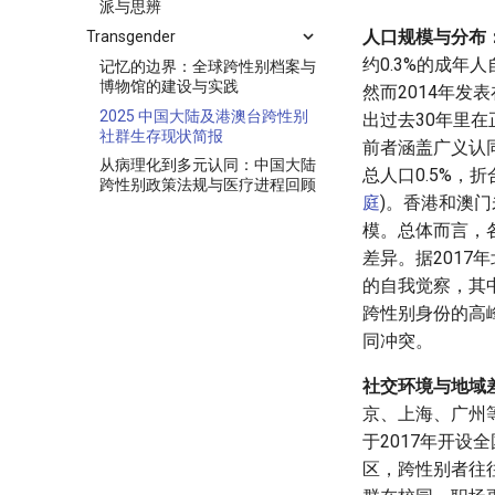
派与思辨
人口规模与分布
Transgender
约0.3%的成年人
记忆的边界：全球跨性别档案与
博物馆的建设与实践
然而2014年
2025 中国大陆及港澳台跨性别
出过去30年里在
社群生存现状简报
前者涵盖广义认
从病理化到多元认同：中国大陆
总人口0.5%，折
跨性别政策法规与医疗进程回顾
庭
)。香港和澳
模。总体而言，
差异。据201
的自我觉察，其中7
跨性别身份的高峰
同冲突。
社交环境与地域
京、上海、广州
于2017年开
区，跨性别者往