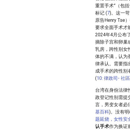
重置手术”（包
标记 (
7
)。这一
原告Henry 
要求全面手术才
2024年4月公
摘除子宫和卵巢
乳房，跨性别女
体的不满，认为
律承认。需要指
成手术的跨性别
(
10: 律政司-
台湾在身份法律
政登记性别需提
言，男变女者必
基百科
)。没有明
题延烧，女性安全
认手术
作为换证