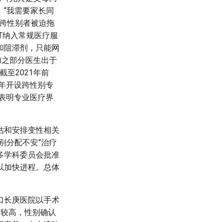
“我需要家长同
陆跨性别者被迫拖
T纳入常规医疗服
和阻滞剂，只能网
加之部分医生出于
。截至2021年前
8年开设跨性别专
措表明专业医疗界
估和安排变性相关
别分配不安”治疗
多学科委员会批准
以加快进程。总体
口长庚医院以手术
度较高，性别确认