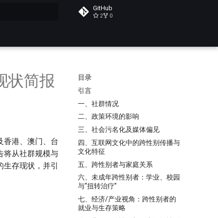
GitHub
2
0
搜索
现状简报
目录
引言
一、社群情况
二、政策环境的影响
三、社会污名化及媒体偏见
及香港、澳门、台
四、互联网文化中的跨性别传播与
文化特征
告将从社群规模与
五、跨性别者与家庭关系
的生存现状，并引
六、未成年跨性别者：学业、校园
与“扭转治疗”
七、经济/产业视角：跨性别者的
就业与生存策略