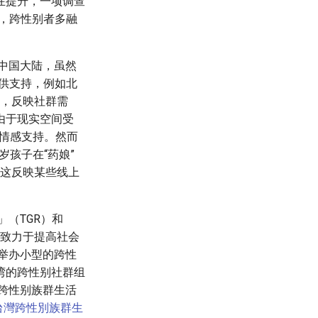
在提升，一项调查
小，跨性别者多融
中国大陆，虽然
提供支持，例如北
卷，反映社群需
由于现实空间受
情感支持。然而
岁孩子在“药娘”
。这反映某些线上
（TGR）和
构致力于提高社会
举办小型的跨性
湾的跨性别社群组
湾跨性别族群生活
23台灣跨性別族群生