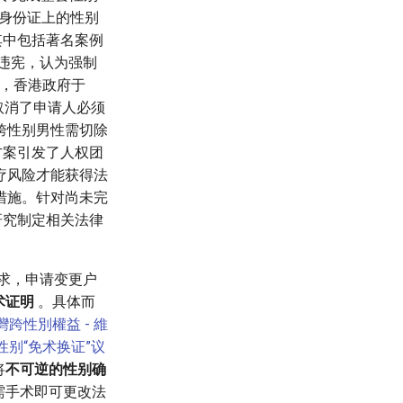
身份证上的性别
其中包括著名案例
策违宪，认为强制
响，香港政府于
取消了申请人必须
跨性别男性需切除
方案引发了人权团
疗风险才能获得法
措施。针对尚未完
研究制定相关法律
要求，申请变更户
术证明
。具体而
臺灣跨性別權益 - 維
跨性别“免术换证”议
将
不可逆的性别确
需手术即可更改法