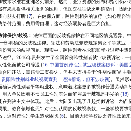
和技术水准在亚洲名列前茅。然而，医疗资源的分布和指引仍不
然有愿意提供相关服务的医师，但医院往往缺乏明确指引，因此
向朋友打听 (
7
)。在健保方面，跨性别相关的诊疗（如心理咨
费给付范围，费用需自理，这对经济弱势者是巨大负担。
法律保护/歧视：
法律层面的反歧视保护在不同地区情况迥异。中
何一部明确的反歧视法律。宪法和劳动法笼统规定男女平等就业，
身份带来的歧视问题。现实中，跨性别者在求职和就业过程中遭
济途径。2016年贵州发生了全国首例跨性别者就业歧视诉讼：
性化而被公司辞退 (
16: 中国首例跨性别就业歧视案败诉 - 美国
动合同违法，需赔偿工资损失，但并未支持关于“性别歧视”的主
7: 贵阳跨性别就业歧视案宣判：违法辞退，但不涉歧视
)。虽然
面确认跨性别者平等就业权，意味着此案更多被视作普通劳动纠
，用人单位因看不惯员工性别表达而解雇属于
歧视
是不妥的 (
18
能在判决主文中体现。此后，大陆又出现了几起类似诉讼，均凸
局限。教育领域也无针对性别认同的反歧视条款。一些学校要求
，这对跨性别学生造成困扰 (
5
)。目前大陆学校缺乏弹性政策
。