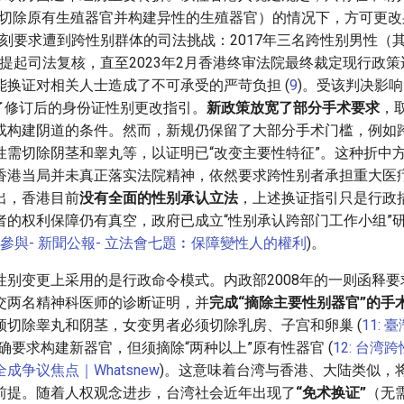
括切除原有生殖器官并构建异性的生殖器官）的情况下，方可更改
苛刻要求遭到跨性别群体的司法挑战：2017年三名跨性别男性（
Tse）提起司法复核，直至2023年2月香港终审法院最终裁定现行政
能换证对相关人士造成了不可承受的严苛负担 (
9
)。受该判决影
布了修订后的身份证性别更改指引。
新政策放宽了部分手术要求
，
或构建阴道的条件。然而，新规仍保留了大部分手术门槛，例如
性需切除阴茎和睾丸等，以证明已“改变主要性特征”。这种折中
香港当局并未真正落实法院精神，依然要求跨性别者承担重大医
出，香港目前
没有全面的性别承认立法
，上述换证指引只是行政
者的权利保障仍有真空，政府已成立“性别承认跨部门工作小组”
 社區參與- 新聞公報- 立法會七題︰保障變性人的權利
)。
性别变更上采用的是行政命令模式。内政部2008年的一则函释
交两名精神科医师的诊断证明，并
完成“摘除主要性别器官”的手
须切除睾丸和阴茎，女变男者必须切除乳房、子宫和卵巢 (
11: 
确要求构建新器官，但须摘除“两种以上”原有性器官 (
12: 台湾
成争议焦点｜Whatsnew
)。这意味着台湾与香港、大陆类似，
前提。随着人权观念进步，台湾社会近年出现了
“免术换证”
（无