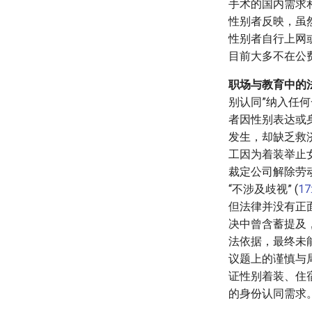
手术的国内需求
性别者反映，虽
性别者自行上网或
目前大多不在公
职场与教育中的
别认同”纳入任
者因性别表达或
发生，却缺乏救
工因为着装举止女
裁定公司解除劳
“不涉及歧视” (
1
但法律并没有正
决中曾含蓄提及
法依据，最终未
议题上的谨慎与
证性别着装、住宿
的身份认同需求