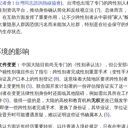
者會 | 台灣同志諮詢熱線協會
)。台湾也出现了专门的跨性别人
性别资讯平台，推动身份确认简化和反歧视立法 (
7
)。总体而言
）在互助方面发挥了重要作用，让不少跨性别者从中获得“家人”
大量隐形人群因恐惧污名而未能加入社群，特别是在社会保守的
的生存状态。
环境的影响
文件变更：
中国大陆目前尚无专门的《性别承认法》，但公安部在
户籍性别项目作出了指引：跨性别者完成性别重置手术（变性手
证及户口本上的性别登记 (
8
)。这意味着大陆地区要求跨性别者
上变更性别 (
5
)。联合国开发计划署的一份评估报告证实了这
别者在变更法律性别身份时还面临其他阻碍，例如需出具所在工
 (
5
)。值得一提的是，大陆的高校和教育机构
无权
更改已颁发学
，即便一些跨性别者完成手术、更换了身份证，其毕业证、学位
业晋升时可能遭遇质疑，难以证明这些证书确属本人 (
5
)。
承认方面近年经历重要转折。以往香港入境处规定，只有在申请人