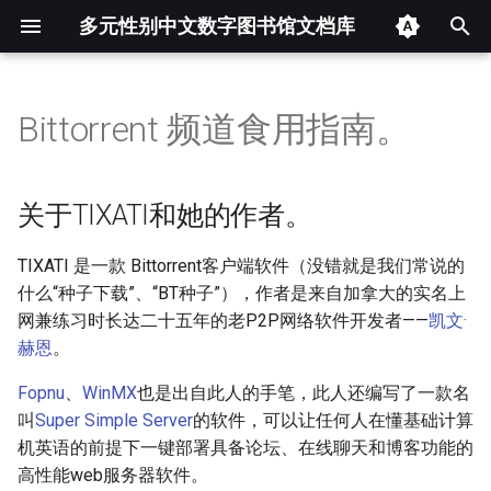
多元性别中文数字图书馆文档库
键
入
Bittorrent 频道食用指南。
伪娘与性转相关漫画存档库
Eunuch
关于TIXATI和她的作者。
隐秘的现代自阉者（eunuc
解码Z世代的"男娘现象"：
🌸扶她文化完全解析：当
记忆的边界：全球跨性别
以
数据分析
群体：当身体改造遭遇身
性别革命还是颜值内卷？
长出大OO，打破次元壁的
与博物馆的建设与实践
开
虑的极端表达
忌幻想
Femboy
下载和安装TIXATI，并加入聊
关于TIXATI和她的作者。
变身文学与小说存档库一（非
天室
2025 中国大陆及港澳台跨
始
限制级，未分类） 数据分析
镜中自我：变身小说的起
别社群生存现状简报
Fiction
TIXATI 是一款 Bittorrent客户端软件（没错就是我们常说的
搜
流派与思辨
Fopnu有什么问题，以至于要
什么“种子下载”、“BT种子”），作者是来自加拿大的实名上
变身文学与小说存档库三（非
更换？
从病理化到多元认同：中
Transgender
索
网兼练习时长达二十五年的老P2P网络软件开发者——
凯文·
限制级，持续更新） 数据分
陆跨性别政策法规与医疗
赫恩
。
析
回顾
Fopnu
、
WinMX
也是出自此人的手笔，此人还编写了一款名
成人变身文学与小说存档库
叫
Super Simple Server
的软件，可以让任何人在懂基础计算
（限制级） 数据分析
机英语的前提下一键部署具备论坛、在线聊天和博客功能的
高性能web服务器软件。