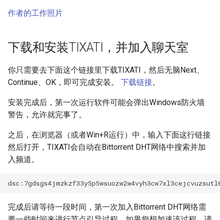
扶她与双性相关文档小说（成
作者的工作照片
人与限制级） 数据分析
社区短篇tsf变身文学档案
下载和安装TIXATI，并加入聊天室
（限制级） 数据分析
你只需要去下面这个链接里下载TIXATI，然后无脑Next、
跨性别与多元性别文档档案库
Continue、OK，即可完成安装。
下载链接
。
数据分析
安装完成后，第一次运行软件可能会弹出Windows防火墙
跨性别与多元性别新闻网页档
警告，允许就完事了。
案库 数据分析
之后，在浏览器（或者Win+R运行）中，输入下面这行链接
阉割与去势相关文档与小说
然后打开，TIXATI会自动在Bittorrent DHT网络中搜索并加
（限制级） 数据分析
入频道。
完成后请等待一段时间，第一次加入Bittorrent DHT网络需
要一些时间来进行节点引导过程。如果您想加速该过程，请