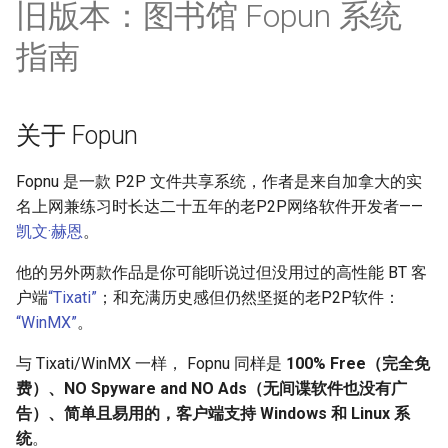
旧版本：图书馆 Fopun 系统
指南
关于 Fopun
Fopnu 是一款 P2P 文件共享系统，作者是来自加拿大的实
名上网兼练习时长达二十五年的老P2P网络软件开发者——
凯文·赫恩
。
他的另外两款作品是你可能听说过但没用过的高性能 BT 客
户端
“Tixati”
；和充满历史感但仍然坚挺的老P2P软件：
“WinMX”
。
与 Tixati/WinMX 一样， Fopnu 同样是
100% Free（完全免
费）、NO Spyware and NO Ads（无间谍软件也没有广
告）、简单且易用的，客户端支持 Windows 和 Linux 系
统
。