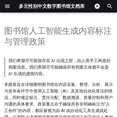
多元性别中文数字图书馆文档库
键
入
图书馆人工智能生成内容标注
伪娘与性转相关漫画存档库
Eunuch
1. 前言与背景
隐秘的现代自阉者（eunuc
解码Z世代的"男娘现象"：
🌸扶她文化完全解析：当
记忆的边界：全球跨性别
以
与管理政策
数据分析
群体：当身体改造遭遇身
性别革命还是颜值内卷？
长出大OO，打破次元壁的
与博物馆的建设与实践
开
虑的极端表达
忌幻想
Femboy
2. 定义
变身文学与小说存档库一（非
2025 中国大陆及港澳台跨
始
限制级，未分类） 数据分析
我们希望尽可能保存在 AI 出现之前，由人类手工构造的
镜中自我：变身小说的起
别社群生存现状简报
Fiction
3. 应用范围与实际案例
搜
流派与思辨
档案信息。我们希望尽可能确保所有档案主体都不会是
变身文学与小说存档库三（非
从病理化到多元认同：中
Transgender
4. 标注要求与责任分配
AI 生成的虚假内容。
索
限制级，持续更新） 数据分
陆跨性别政策法规与医疗
本政策旨在详细阐明图书馆在内容采集、整理、分析、展示
析
回顾
4.1 标注要求
与发布各环节中使用人工智能（AI）及其他自动化算法的情
况，同时规定标注、责任分配、数据溯源、质量控制和用户
成人变身文学与小说存档库
4.2 责任分配
沟通的具体要求。政策重点在于确保所有非明确标注为“人
（限制级） 数据分析
工创作”的内容，都应被视为由 AI 或自动化工具生成或处
5. 人机协同机制与自动化框架