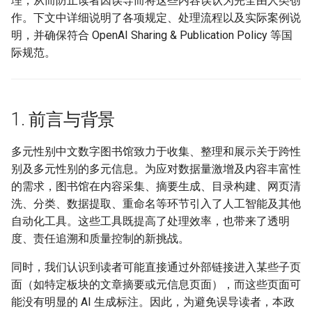
理，从而防止读者因误导而将这些内容误认为完全由人类创
扶她与双性相关文档小说（成
作。下文中详细说明了各项规定、处理流程以及实际案例说
人与限制级） 数据分析
6. 内容质量控制与审核机制
明，并确保符合 OpenAI Sharing & Publication Policy 等国
际规范。
社区短篇tsf变身文学档案
7. 数据溯源与记录机制
（限制级） 数据分析
8. 内容采集与筛选策略
跨性别与多元性别文档档案库
1. 前言与背景
数据分析
9. 系统与技术框架描述
多元性别中文数字图书馆致力于收集、整理和展示关于跨性
跨性别与多元性别新闻网页档
10. 透明度与用户沟通
别及多元性别的多元信息。为应对数据量激增及内容丰富性
案库 数据分析
的需求，图书馆在内容采集、摘要生成、目录构建、网页清
11. 政策实施与监控
洗、分类、数据提取、重命名等环节引入了人工智能及其他
阉割与去势相关文档与小说
自动化工具。这些工具既提高了处理效率，也带来了透明
（限制级） 数据分析
12. 更新记录与修订历史
度、责任追溯和质量控制的新挑战。
13. 附录与参考资料
同时，我们认识到读者可能直接通过外部链接进入某些子页
面（如特定板块的文章摘要或元信息页面），而这些页面可
能没有明显的 AI 生成标注。因此，为避免误导读者，本政