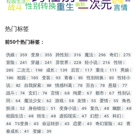
热门标签
前50个热门标签：
伪娘: 359
变身: 355
跨性别: 316
魔法: 296
奇幻: 275
冒险: 241
穿越: 241
异世界: 228
轻小说: 216
性转:
205
二次元: 190
成长: 139
后宫: 117
重生: 111
男娘:
106
校园: 105
变装: 93
青春: 85
性别转换: 83
性转小
说: 82
自我探索: 80
情感纠葛: 78
百合: 78
悬疑: 77
战斗: 74
玄幻: 74
言情: 68
纯爱: 67
都市: 67
性别认
同: 64
魔法少女: 62
游戏: 58
友情: 55
爱情: 55
角色
扮演: 52
身份错位: 51
变身小说: 49
复仇: 48
幽默: 48
校园生活: 48
转生: 48
虚拟现实: 47
幻想: 45
科幻:
44
TS变身: 43
命运转折: 43
恋爱: 43
奇幻冒险: 42
青
春成长: 41
变嫁: 39