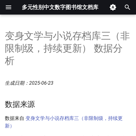
多元性别中文数字图书馆文档库
键
入
变身文学与小说存档库三（非
数据来源
Eunuch
图书馆人工智能生成内容标注
隐秘的现代自阉者（eunuc
解码Z世代的"男娘现象"：
🌸扶她文化完全解析：当
记忆的边界：全球跨性别
以
限制级，持续更新） 数据分
与管理政策
群体：当身体改造遭遇身
性别革命还是颜值内卷？
长出大OO，打破次元壁的
与博物馆的建设与实践
开
虑的极端表达
忌幻想
执行摘要
Femboy
析
Bittorrent 频道食用指南。
2025 中国大陆及港澳台跨
始
镜中自我：变身小说的起
别社群生存现状简报
时间分布
Fiction
搜
流派与思辨
生成日期：2025-06-23
从病理化到多元认同：中
Transgender
年度明细
索
陆跨性别政策法规与医疗
回顾
地区分布
数据来源
主题分析
数据来自
变身文学与小说存档库三（非限制级，持续更
新）
标签词云